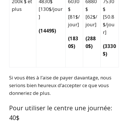
200k $ et
4830$
6030
6880
7530
plus
[130$/jour
$
$
$
]
[81$/
[62$/
[50.8
jour]
jour]
$/jou
(1449$)
r]
(183
(288
0$)
0$)
(3330
$)
Si vous êtes à l’aise de payer davantage, nous
serions bien heureux d’accepter ce que vous
donneriez de plus.
Pour utiliser le centre une journée:
40$