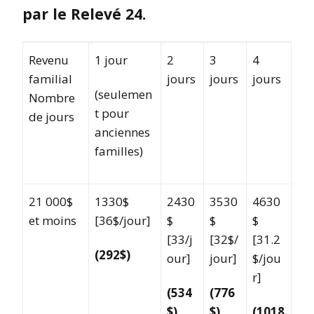
par le Relevé 24.
Revenu
1 jour
2
3
4
familial
jours
jours
jours
(seulemen
Nombre
t pour
de jours
anciennes
familles)
21 000$
1330$
2430
3530
4630
et moins
[36$/jour]
$
$
$
[33/j
[32$/
[31.2
(292$)
our]
jour]
$/jou
r]
(534
(776
$)
$)
(1018