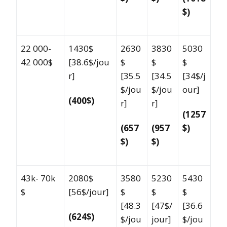
$)
22 000-
1430$
2630
3830
5030
42 000$
[38.6$/jou
$
$
$
r]
[35.5
[34.5
[34$/j
$/jou
$/jou
our]
(400$)
r]
r]
(1257
(657
(957
$)
$)
$)
43k- 70k
2080$
3580
5230
5430
$
[56$/jour]
$
$
$
[48.3
[47$/
[36.6
(624$)
$/jou
jour]
$/jou