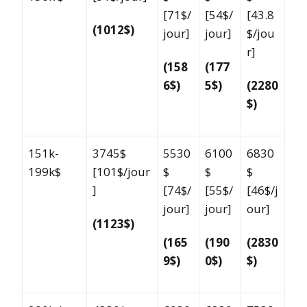
[71$/
[54$/
[43.8
(1012$)
jour]
jour]
$/jou
r]
(158
(177
6$)
5$)
(2280
$)
151k-
3745$
5530
6100
6830
199k$
[101$/jour
$
$
$
]
[74$/
[55$/
[46$/j
jour]
jour]
our]
(1123$)
(165
(190
(2830
9$)
0$)
$)