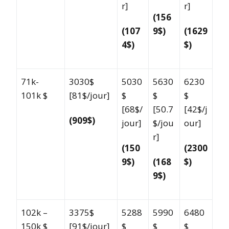
r]
r]
(156
(107
9$)
(1629
4$)
$)
71k-
3030$
5030
5630
6230
101k $
[81$/jour]
$
$
$
[68$/
[50.7
[42$/j
(909$)
jour]
$/jou
our]
r]
(150
(2300
9$)
(168
$)
9$)
102k –
3375$
5288
5990
6480
150k $
[91$/jour]
$
$
$