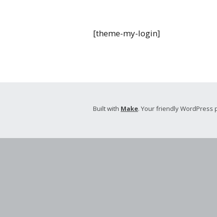
Inscription 6-9
[theme-my-login]
L’équipe
Liens relatifs 
l’apprentissag
Comité de rés
Built with
Make
. Your friendly WordPress 
conflits
Politiques