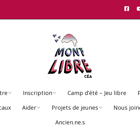
tre
Inscription
Camp d’été – Jeu libre
caux
Aider
Projets de jeunes
Nous join
ont-Libre
FAQ
Ancien.ne.s
Poste d’éducateur.rice
Rap songs by Casseus KC
phie
Inscription 6-9 ans
Faire un don
Échec
Frais